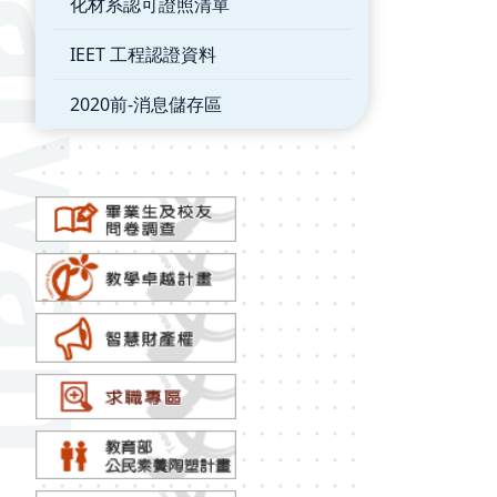
化材系認可證照清單
IEET 工程認證資料
2020前-消息儲存區