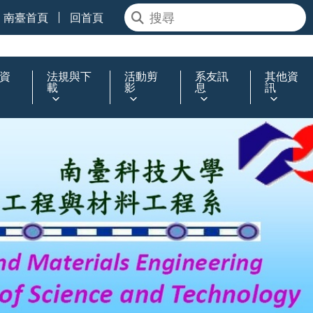
南臺首頁
回首頁
資
法規與下
活動剪
系友訊
其他資
載
影
息
訊