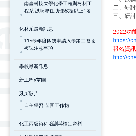
南臺科技大學化學工程與材料工
二、研討
程系 誠聘專任助理教授以上1名
三、研討
化材系最新訊息
2022
https://
115學年度四技申請入學第二階段
複試注意事項
報名資訊
http://
學校最新訊息
新工程x苗圃
系所影片
自主學習-苗圃工作坊
化工丙級術科培訓與檢定資料