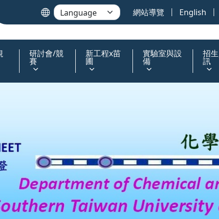
網站導覽
English
規
研討會/競
新工程x苗
實驗室與設
招生
賽
圃
備
訊