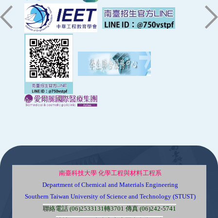
:::
南臺科技大學 化學工程與材料工程系
Department of Chemical and Materials Engineering
Southern Taiwan University of Science and Technology (STUST)
聯絡電話 (06)2533131轉3701 傳真 (06)242-5741