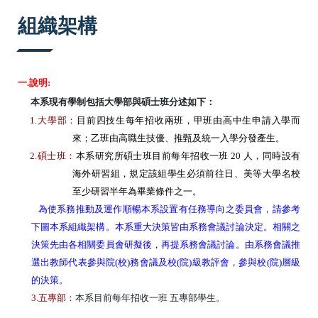
:::
組織架構
一
.
說明
:
本系現有學制包括大學部與碩士班分述如下：
1.
大學部：
目前四技生每年招收兩班，甲班由高中生申請入學而
來；乙班由高職生技優、推甄及統一入學分發產生。
2.
碩士班：
本系研究所碩士班目前每年招收一班
20
人，同時設有
海外研習組，規定該組學生必須前往日、美等大學名校
至少研習半年為畢業條件之一。
為使系務推動及運作順暢本系設置有任務導向之委員會，請參考
下圖本系組織架構。本系重大決策皆由系務會議討論決定。相關之
決策先由各相關委員會研擬後，再提系務會議討論。由系務會議推
選出教師代表參與院
(
校
)
務會議及校
(
院
)
級教評會，參與校
(
院
)
層級
的決策。
3.
五專部：
本系目前每年招收一班 五專部學生。