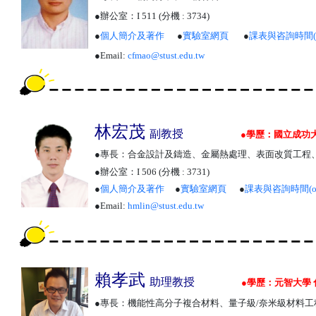
●辦公室：
I
511
(分機 : 3734)
●
個人簡介及著作
●
實驗室網頁
●
課表與咨詢時間
●
Email:
cfmao
@stust.edu.tw
林宏茂
副教授
●
學歷：國立成功大
●
專長：合金設計及鑄造、金屬熱處理、表面改質工程
●
辦公室：I 506 (分機 : 3731)
●
個人簡介及著作
●
實驗室網頁
●
課表與咨詢時間
(
●
Email:
hmlin@stust.edu.tw
賴孝武
助理教授
●
學歷：元智大學 
●
專長：機能性高分子複合材料、量子級/奈米級材料工