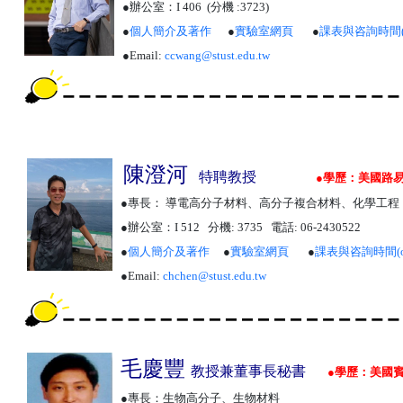
●辦公室：
I
406 (分機 :3723
)
●
個人簡介及著作
●
實驗室網頁
●
課表與咨詢時間
●
Email:
ccwang
@stust.edu.tw
陳澄河
特聘
教授
●
學歷：美國路易
●專長： 導電高分子材料、高分子複合材料、化學工程
●辦公室：
I
512 分機: 3735 電話: 06-2430522
●
個人簡介及著作
●
實驗室網頁
●
課表與咨詢時間
(
●
Email:
chchen@stust.edu.tw
毛慶豐
教授兼董事長秘書
●
學歷：
美國賓
●
專長：生物高分子、生物材料