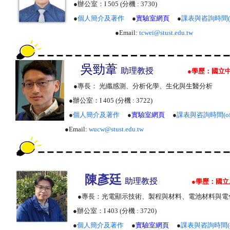
●辦公室：
I 505 (分機
: 3730)
●
個人簡介及著作
●
實驗室網頁
●
課表與咨詢時間
●
Email:
tcwei@stust.edu.tw
吳勁葦
助理教授
●
學歷：
國立
●專長：
光纖感測、分析化學、生化與生醫分析
●辦公室：
I 405
(分機 : 3722)
●
個人簡介及著作
●
實驗室網頁
●
課表與咨詢時間
(o
●
Email:
wucw@stust.edu.tw
陳彥廷
助理教授
●
學歷：
國立
●專長：
光電顯示技術、製程與材料、電池材料與電
●辦公室：
I 403
(分機 : 3720)
●
個人簡介及著作
●
實驗室網頁
●
課表與咨詢時間