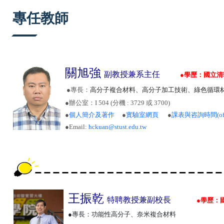
:::
專任教師
關旭強
副教授兼系主任
●
學歷：國立清
●
專長：
高分子複合材料、高分子加工技術、綠色循環
●
辦公室：
I
504 (分機 : 3729 或 3700)
●
個人簡介及著作
●
實驗室網頁
●
課表與咨詢時間
(o
●
Email:
hckuan@stust.edu.tw
王振乾
特聘
教授兼副校長
●
學歷：
●專長：功能性高分子、奈米複合材料