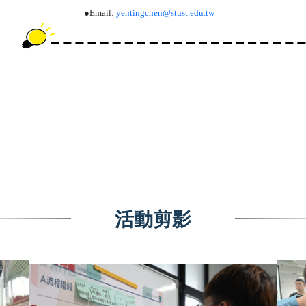
●
Email:
yentingchen@stust.edu.tw
活動剪影