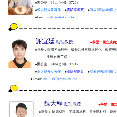
●
辦公室
：
I
411
(分機 : 3726)
●
個人簡介及著作
●
實驗室網頁
●
課表與咨詢時間
(o
●
Email:
swlai@stust.edu.tw
謝宜廷
助理教授
●
學歷：
國立成功
●專長：
膠體界面科學、藻類活性萃取與純化、載體設
生醫奈米工程
●辦公室：
I
404
(分機 : 3721)
●
個人簡介及著作
●
實驗室網頁
●
課表與咨詢時間
(o
●
Email:
iti404197@stust.edu.tw
魏大程
助理教授
●
學歷：
國
●專長：
能源材料、半導體材料、量子點材料、奈米