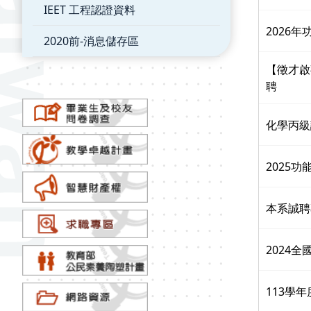
IEET 工程認證資料
2026年
2020前-消息儲存區
【徵才啟
聘
化學丙級
2025
本系誠聘
2024
113學