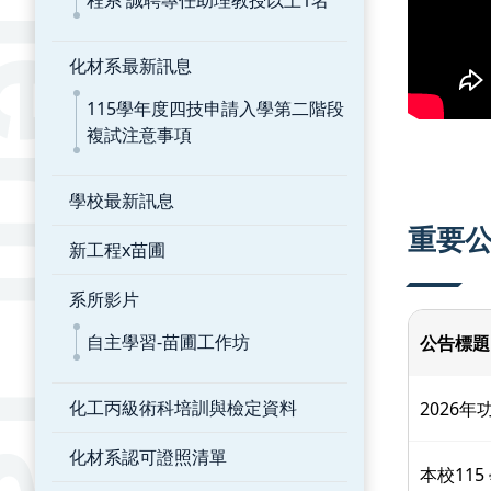
程系 誠聘專任助理教授以上1名
化材系最新訊息
115學年度四技申請入學第二階段
複試注意事項
學校最新訊息
重要
新工程x苗圃
系所影片
自主學習-苗圃工作坊
公告標題
化工丙級術科培訓與檢定資料
2026
化材系認可證照清單
本校11