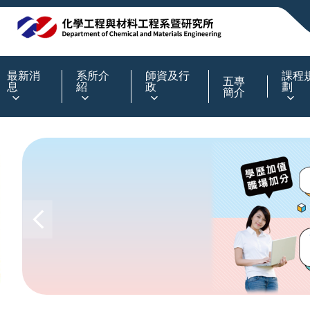
:::
最新消
系所介
師資及行
課程
五專
息
紹
政
劃
簡介