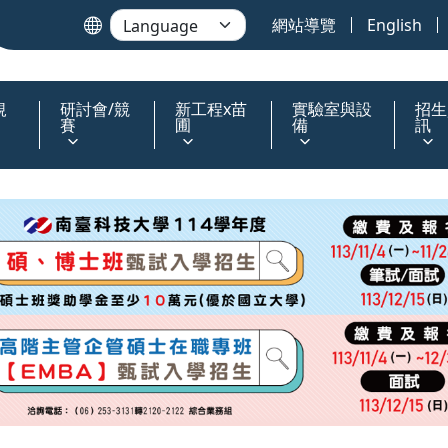
網站導覽
English
規
研討會/競
新工程x苗
實驗室與設
招生
賽
圃
備
訊