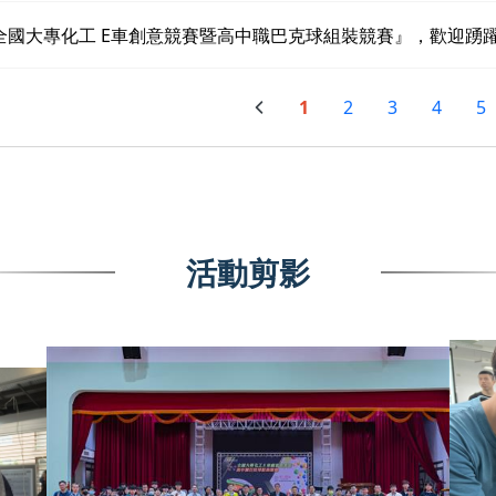
4 全國大專化工 E車創意競賽暨高中職巴克球組裝競賽』，歡迎踴
1
2
3
4
5
活動剪影