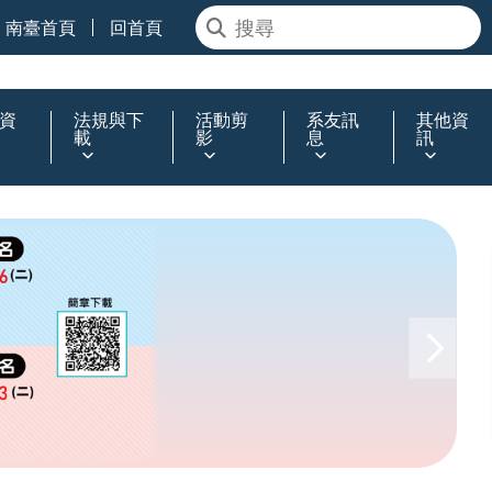
南臺首頁
回首頁
資
法規與下
活動剪
系友訊
其他資
載
影
息
訊