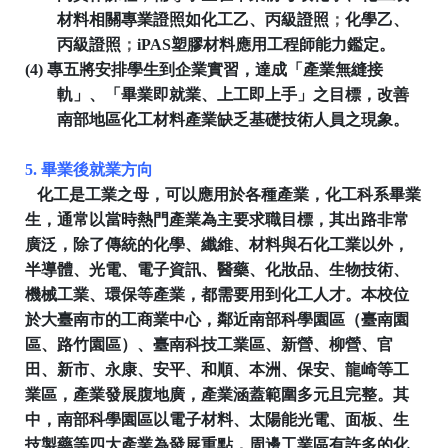
材料相關專業證照如化工乙、丙級證照
；
化學乙、
丙級證照
；
iPAS
塑膠材料應用工程師能力鑑定。
(4)
專五將安排學生到企業實習，達成「產業無縫接
軌」、「畢業即就業、上工即上手」之目標，改善
南部地區化工材料產業缺乏基礎技術人員之現象。
5.
畢業後就業方向
化工是工業之母，可以應用
於各種產業，化工科系畢業
生，通常以當時熱門產業為主要求職目標，其出路非常
廣泛，除了傳統的化學、纖維、材料與石化工業以外，
半導體、光電、電子資訊、醫藥、化妝品、生物技術、
機械工業、環保等產業，都需要用到化工人才。本校位
於大臺南市的工商業中心，鄰近南部科學園區（臺南園
區、路竹園區）、臺南科技工業區、新營、柳營、官
田、新市、永康、安平、和順、本洲、保安、龍崎等工
業區，產業發展腹地廣，產業涵蓋範圍多元且完整。其
中，南部科學園區以電子材料、太陽能光電、面板、生
技製藥等四大產業為發展重點，周邊工業區有許多的化