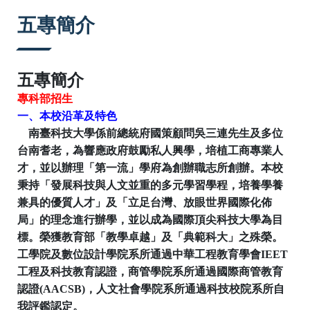
:::
五專簡介
五專簡介
專科部招生
一、本校沿革及特色
南臺科技大學係前總統府國策顧問吳三連先生及多位
台南耆老，為響應政府鼓勵私人興學，培植工商專業人
才，並以辦理「第一流」學府為創辦職志所創辦。本校
秉持「發展科技與人文並重的多元學習學程，培養學養
兼具的優質人才」及「立足台灣、放眼世界國際化佈
局」的理念進行辦學，並以成為國際頂尖科技大學為目
標。榮獲教育部「教學卓越」及「典範科大」之殊榮。
工學院及數位設計學院系所通過中華工程教育學會
IEET
工程及科技教育認證，商管學院系所通過國際商管教育
認證
(AACSB)
，人文社會學院系所通過科技校院系所自
我評鑑認定。