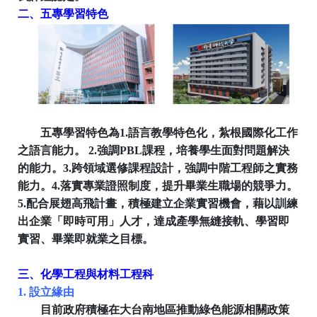
二、五專學習特色
五專學習特色為
1.
語言教學特色化，紮根國際化工作
之語言能力。
2.
強調
PBL
課程，培養學生面對問題解決
的能力。
3.
跨領域選修課程設計，強調中階工程師之實務
能力。
4.
落實專業證照制度，提升畢業生職場的競爭力。
5.
配合展翅高飛計畫，積極建立企業實習機會，藉以訓練
出企業「即時可用」人才，達成產學無縫接軌、學習即
實習、畢業即就業之目標。
三
、
化學工程與材料工程科
1.
設立緣由
目前政府積極在大台南地區推動綠色能源相關政策