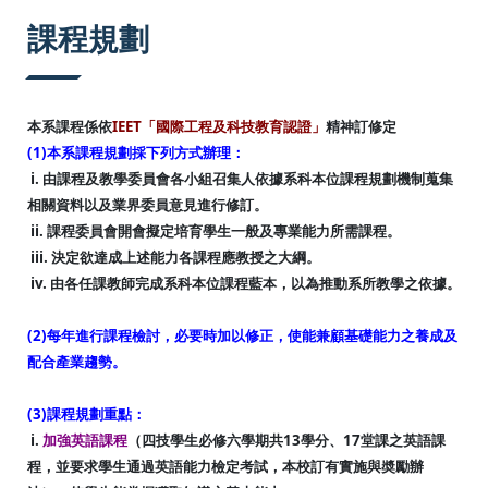
:::
課程規劃
本系課程係依
IEET「國際工程及科技教育認證」
精神訂修定
(1)本系課程規劃採下列方式辦理：
i. 由課程及教學委員會各小組召集人依據系科本位課程規劃機制蒐集
相關資料以及業界委員意見進行修訂。
ii. 課程委員會開會擬定培育學生一般及專業能力所需課程。
iii. 決定欲達成上述能力各課程應教授之大綱。
iv. 由各任課教師完成系科本位課程藍本，以為推動系所教學之依據。
(2)每年進行課程檢討，必要時加以修正，使能兼顧基礎能力之養成及
配合產業趨勢。
(3)課程規劃重點：
i.
加強英語課程
（四技學生必修六學期共13學分、17堂課之英語課
程，並要求學生通過英語能力檢定考試，本校訂有實施與奬勵辦