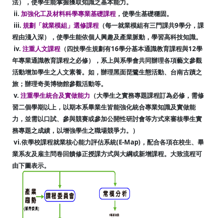
法），使學生能掌握獲取知識之基本能力。
ii.
加強化工及材料科學專業基礎課程
，使學生基礎穩固。
iii.
規劃「就業模組」選修課程
（每一就業模組有三門課共9學分，課
程由淺入深），使學生能依個人興趣及產業脈動，學習高科技知識。
iv.
注重人文課程
（四技學生規劃有16學分基本通識教育課程與12學
年專業通識教育課程之必修），系上與系學會共同辦理各項藝文參觀
活動增加學生之人文素養。如，辦理黑面琵鷺生態活動、台南古蹟之
旅；辦理奇美博物館參觀活動等。
v.
注重學生統合及實做能力
（大學生之實務專題課程訂為必修，需修
習二個學期以上，以期本系畢業生皆能強化統合專業知識及實做能
力，並需以口試、參與競賽或參加公開性研討會等方式來審核學生實
務專題之成績，以增強學生之職場競爭力。）
vi.依學校課程就業核心能力評估系統(E-Map)，配合各項在校生、畢
業系友及雇主問卷回饋修正授課方式與大綱或新增課程。大致流程可
由下圖表示。