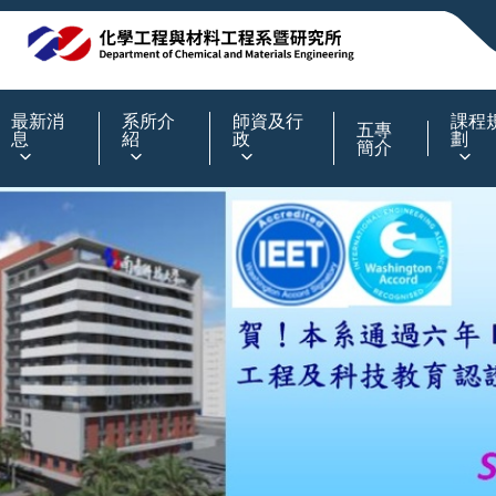
:::
最新消
系所介
師資及行
課程
五專
息
紹
政
劃
簡介