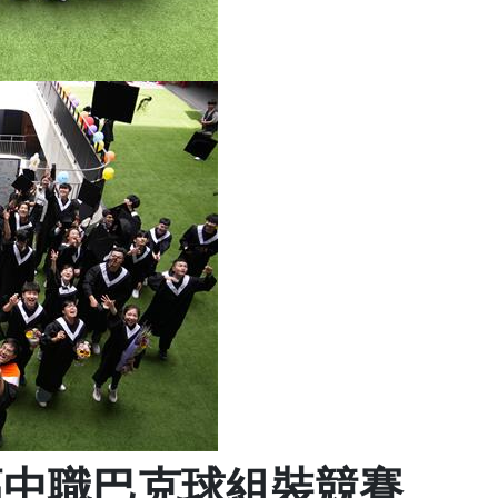
暨高中職巴克球組裝競賽