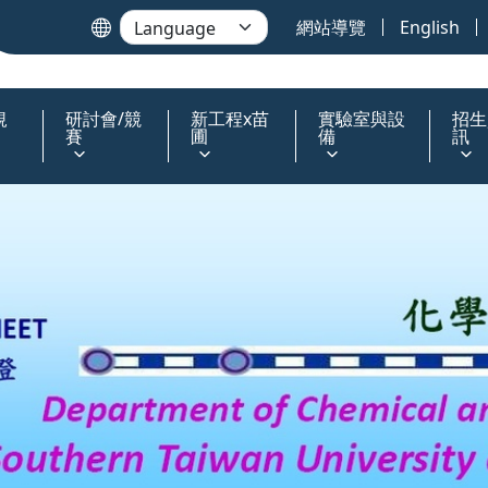
網站導覽
English
規
研討會/競
新工程x苗
實驗室與設
招生
賽
圃
備
訊