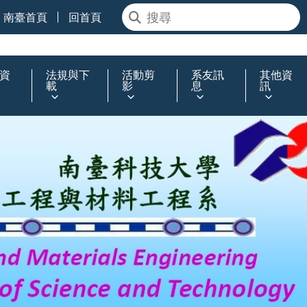
南臺首頁
回首頁
資
法規與下
活動剪
系友訊
其他資
載
影
息
訊