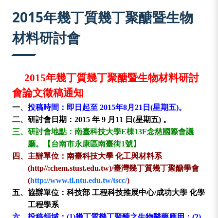
:::
2015年幾丁質幾丁聚醣暨生物
材料研討會
2015
年幾丁質幾丁聚醣暨生物材料研討
會論文徵稿通知
一
、
投稿時間：即日起至
2015
年
8
月
21
日
(
星期五
)
。
二、
研討會日期：2015
年
9
月
11
日
(
星期五
)
。
三、
研討會地點：
南臺科技大學
E
棟
13F
念慈國際會議
廳
。【台南市永康區南臺街
1
號】
四、
主辦單位：
南臺科技大學
化工與材料系
(
http//:chem.stust.edu.tw
)
/
臺灣幾丁質幾丁聚醣學會
(
http://www.tl.ntu.edu.tw/tscc/
)
五、
協辦單位：科技部
工程科技推展中心
/
成功大學
化學
工程學系
六、
投稿領域：
(1)
幾丁質幾丁聚醣之生物醫藥應用；
(2)