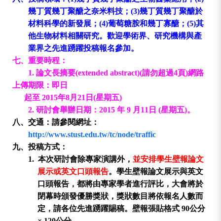
幾丁質幾丁聚醣之奈米料技；
(3)
幾丁質幾丁聚醣於
材料科學的新發展；
(4)
葡萄糖胺和幾丁寡醣；
(5)
其
他
生物材料相關研究。歡迎學術界、研究機構與產
業界之先進踴躍投稿報名參加。
七、
重要時程：
1.
論文
長摘要(extended abstract)(請勿超過4頁)
網路
上傳期限：即日
起至
2015
年
8
月
21
日
(
星期五
)
2.
研討會舉辦日期：2015
年
9
月
11
日
(
星期五
)
。
八、
交通：請參閱網址：
http://www.stust.edu.tw/tc/node/traffic
九、
投稿方式：
1.
本次研討會除專家演講外，
並安排學生壁報論文
展示或英文口頭報告
。學生壁報論文展示與英文
口頭報告，都將由專家學者進行評比，大會將於
閉幕時頒發優勝獎狀，獎狀數目將依報名人數而
定，請各位先進踴躍賜稿。
壁報張貼格式
90
公分
× 120
公分。