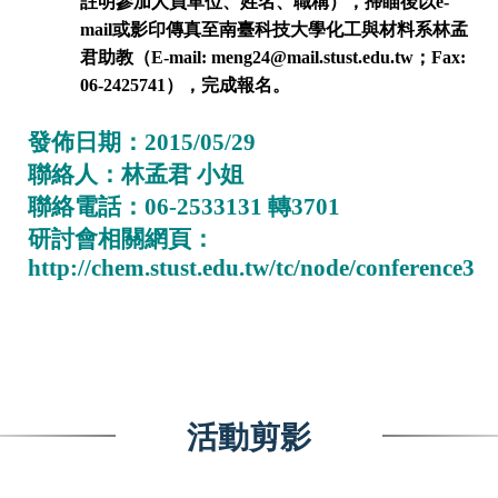
註明
參加人員
單位、姓名、職稱）
，掃瞄後以
e-
mail
或影印傳真至南臺科技大學化工與材料系林孟
君助教（
E-mail: meng24@mail.stust.edu.tw
；
Fax:
06-2425741
），完成報名。
發佈日期：
2015/05/29
聯絡人：林孟君
小姐
聯絡電話：
06-2533131
轉
3701
研討會相關網頁：
http://chem.stust.edu.tw/tc/node/conference3
活動剪影