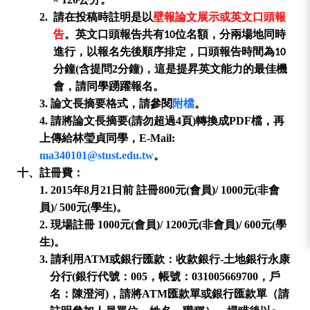
2.
請在投稿時註明是以
壁報論文展示或英文口頭報
告
。英文口頭報告共有
位名額，分兩場地同時
10
進行，以報名先後順序排定，口頭報告時間為
10
分鐘
(
含提問
2
分鐘
)
，這是提昇英文能力的最佳機
會，請同學踴躍報名。
3.
論文長摘要格式，請參閱
附檔
。
4.
請將論文長摘要
(
請勿超過
4
頁
)
轉換成
PDF
檔，再
上傳給林瑩貞同學，
E-Mail:
ma340101@stust.edu.tw
。
十、
註冊費：
1. 2015
年
8
月
21
日前
註
冊
800
元
(
會員
)/ 1000
元
(
非會
員
)/ 500
元
(
學生
)
。
2.
現場註冊
1000
元
(
會員
)/ 1200
元
(
非會員
)/ 600
元
(
學
生
)
。
3.
請利用
ATM
或銀行匯款
：收款銀行
-
土地銀行永康
分行
(
銀行代號：
005
，帳號：
031005669700
，戶
名：陳澄河
)
，
請將
ATM
匯款單或銀行匯款單（請