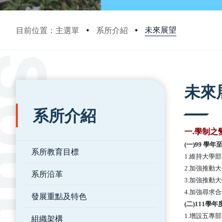
未來展望
目前位置：主選單
系所介紹
:::
:::
未來
系所介紹
一
.
學制之
(一)99 學
系所教育目標
1.
維持大學部
2.
加強推動大
系所沿革
3.
加強推動大
4.
加強尋求合
發展重點及特色
(二)111學
1.增設五專
組織架構