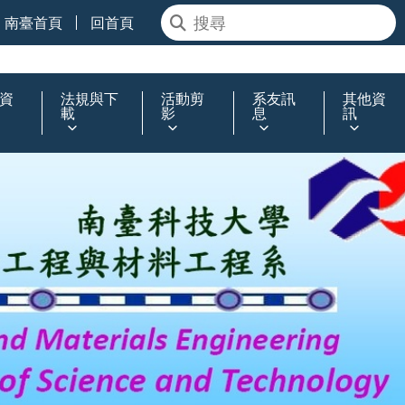
南臺首頁
回首頁
資
法規與下
活動剪
系友訊
其他資
載
影
息
訊