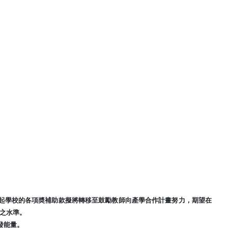
年起學校的各項奬補助款擬將轉移至鼓勵教師向產學合作計畫努力，期望在
畫之水準。
發能量。