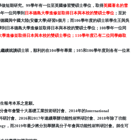
學做短期研究。99學年有一位至英國修習雙碩士學位，取得
英國著名的雪
學年一位同學到
日本德島大學進修並取得日本與本校的雙碩士學位
；至於
德國與中國大陸(安徽大學)研習6個月；而106學年度的碩士班學生王與吳
學到日本德島大學進修並取得日本與本校的雙碩士學位；108
學年一位同
大學進修並取得日本與本校的雙碩士學位；110學年度己有
二位同學錄取
就讀碩士班，順利的在104學年畢業；105和106學年度則各有一位來
中生報考本系之意願。
暨十大基礎工業技術研討會、2014年的International
質幾丁聚醣暨生物材料研討會、2016和2017年連續舉辦功能性材料研討會、2018年除了功能
able Technology，而2019年最少將分別舉辦高分子年會與功能性材料研討會。師生可