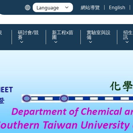
網站導覽
English
規
研討會/競
新工程x苗
實驗室與設
招生
賽
圃
備
訊