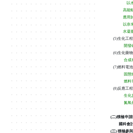
以
高能
應用
以奈
水凝
(5)
生化工程
開發
(6)
生化藥物
合成
(7)
燃料電池
固態
燃料
(8)
反應工程
生化
氮氧
(二)積極
國科會
(三) 積極