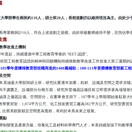
模
大學部學生兩班約110人，碩士班20人，長程規劃仍以維持現況為主。由於少
系專業教師計
16
人，符合上述規劃之規模。
由於班級數將維持不變，且預估學
改進
教學改進之機制
學年度起，持續通過中華工程教育學會的 "IEET 認證"
。
依照工程教育認證的精神與回饋機制持續推動教學改進工作並進入第三週期的
4-105學年度獲得教育部技職再造的1400萬補助；108-111年更榮獲教育部
及空間
本系涵蓋大學部與碩士班，研究比重逐年加重，耗材、設備及空間之需求亦隨
尚不虞匱乏。設備部分分兩方面，研究所需儀器設備目前立即需求者為場發射
驗課之儀器設備。空間部分，在董事會支持下，
107
學年上學期開始進駐新大
教學實習室
：
1,874
平方公尺、化工技術實習工廠為
382
平方公尺、研究型實習
，比舊系館新穎且空間更為寬裕，有利於本系未來之發展。
重點
學制變更及產業升級，培養化工及材料科學專門人才，本系持續
加強下列教學