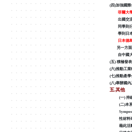
(四)
加強國際
菲爾大
出國交
同學則
學到日
日本德
另一方面，本
自中國
(五) 積極
(六)
推動工業
(七)
推動產學
(八)
舉辦國內
五
.
其他
(一)
(二)本
Symp
性材料研討
藉此活