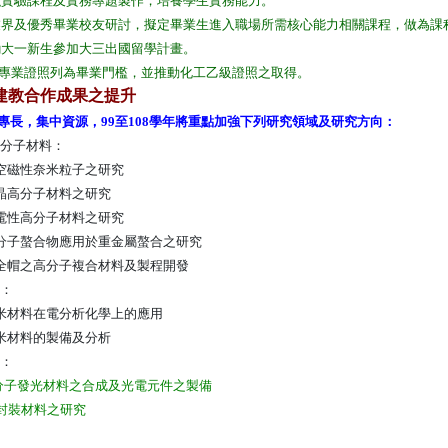
強實驗課程及實務專題製作，培養學生實務能力。
業界及優秀畢業校友研討，擬定畢業生進入職場所需核心能力相關課程，做為課
勵大一新生參加大三出國留學計畫。
專業證照列為畢業門檻，並推動化工乙級證照之取得。
建教合作成果之提升
師專長，集中資源，99至108學年將重點加強下列研究領域及研究方向：
分子材料：
空磁性奈米粒子之研究
晶高分子材料之研究
電性高分子材料之研究
分子螯合物應用於重金屬螯合之研究
全帽之高分子複合材料及製程開發
料：
米材料在電分析化學上的應用
米材料的製備及分析
：
子發光材料之合成及光電元件之製備
封裝材料之研究