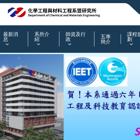
:::
最新消
系所介
師資及行
課程
五專
息
紹
政
劃
簡介