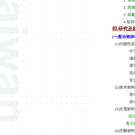
1.
加
2.
與
3.
鼓
4.
取得
四
.
研究及
(一)配合教
(1)
功能性高
中
液
導
高
安
(2)
奈米材
奈
奈
(3)
光電材料
高分
電子
(4)
生醫材料