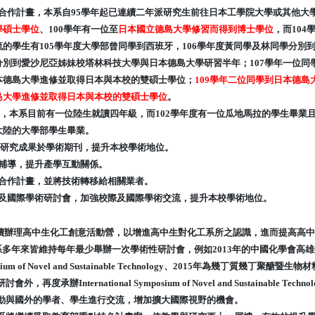
合作計畫，本系自95學年起已連續二年派研究生前往日本工學院大學或其他大
學碩士學位
、100學年有一位至
日本國立德島大學修習而得到博士學位
，而104
流的學生有105學年度大學部曾同學到西班牙，106學年度黃同學及林同學分別到
分別到愛沙尼亞姊妹校塔林科技大學與日本德島大學研習半年；107
學年一位同
本德島大學進修並取得日本與本校的雙碩士學位；
109
學年二位同學到日本德島
島大學進修並取得日本與本校的雙碩士學位
。
系目前有一位陸生就讀四年級，而102學年度有一位瓜地馬拉的學生畢業且繼續
大陸的大學部學生畢業。
發表研究成果於學術期刊，提升本校學術地位。
輔導，提升產學互動關係。
合作計畫，並將技術轉移給相關業者。
及國際學術研討會，加強校際及國際學術交流，提升本校學術地位。
 持續辦理高中生化工創意活動營，以增進高中生對化工系所之認識，進而提高高
系多年來皆維持每年最少舉辦一次學術性研討會，例如2013年的中國化學會高雄分會年會
osium of Novel and Sustainable Technology、2015年為幾丁
會外，再度承辦International Symposium of Novel and Sustain
動與國外的學者、學生進行交流，增加擴大國際視野的機會。