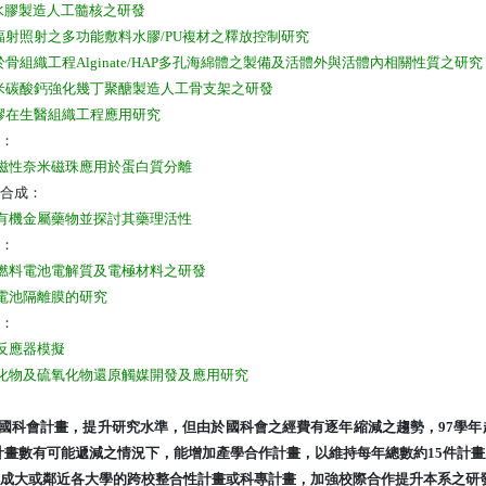
水膠製造人工髓核之研發
輻射照射之多功能敷料水膠
/PU
複材之釋放控制研究
於骨組織工程
Alginate/HAP
多孔海綿體之製備及活體外與活體內相關性質之研究
米碳酸鈣強化幾丁聚醣製造人工骨支架之研發
膠在生醫組織工程應用研究
：
磁性奈米磁珠應用於蛋白質分離
合成：
有機金屬藥物並探討其藥理活性
：
燃料電池電解質及電極材料之研發
電池隔離膜的研究
：
反應器模擬
化物及硫氧化物還原觸媒開發及應用研究
申請國科會計畫，提升研究水準，但由於國科會之經費有逐年縮減之趨勢，97學
計畫數有可能遞減之情況下，能增加產學合作計畫，以維持每年總數約15件計
參與成大或鄰近各大學的跨校整合性計畫或科專計畫，加強校際合作提升本系之研