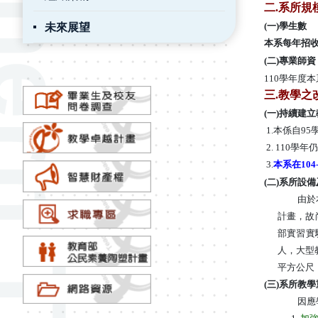
二
.
系所規
未來展望
(一)學生數
本系每年招收
(
二
)
專業師資
110
學年度本
三
.
教學之
(
一
)
持續建立
1.本係自95
2
.
1
10
學年仍
3.
本系在10
(
二
)
系所設備
由於
計畫，故
部實習實
人，大型
平方公尺
(
三
)
系所教學
因應