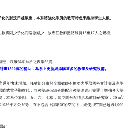
子化的狀況日趨嚴重
，本系將強化系所的教育特色來維持學生人數。
生數將因少子化而略微減少，故專任教師數將維持
15
至
17
人之規模。
認證，以確保本系所之教學品質。
。
新工程計畫1500萬的補助，為系上更新與添購甚多的教學及研究設備
之逐年快速增加。耗材部分由於全體教師不斷努力爭取國科會計畫及產學
掃瞄式電子顯微鏡；而教學設備部分將配合教學改進計畫逐年增強各大學
2
樓，本系位於四、五、六、七樓，其空間分配情形
為教師研究室：
20 m
/
室
1036
平方公尺等，在不包含上課教室的空間下，總使用空間已超過
4,000
重點：