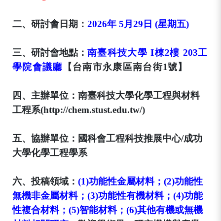
二、
研討會日期：
2026
年
5
月29
日
(
星期五
)
三、
研討會地點：
南臺科技大學
I
棟
2
樓
203
工
學院會議廳
【台南市永康區南台街
1
號】
四、
主辦單位：
南臺科技大學化學工程與材料
工程系
(http://chem.stust.edu.tw/)
五、
協辦單位：
國科會工程科技推展中心
/
成功
大學化學工程學系
六、
投稿領域：
(1)
功能性金屬材料；
(2)
功能性
無機非金屬材料；
(3)
功能性有機材料；
(4)
功能
性複合材料；
(5)
智能材料；
(6)
其他有機或無機