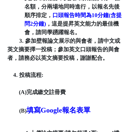
名額，分兩場地同時進行，以報名先後
順序排定，
口頭報告時間為
10
分鐘
(
含提
問
2
分鐘
)
，這是提昇英文能力的最佳機
會，請同學踴躍報名。
3.
參加壁報論文展示的與會者，請中文或
英文摘要擇一投稿；參加英文口頭報告的與會
者，請務必以英文摘要投稿，謝謝配合。
4.
投稿流程
:
(A)
完成繳交註冊費
填寫Google報名表單
(B)