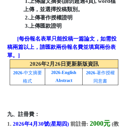
1.
上傳論文摘要
(
請勿超過
4
頁
)
, word
檔
上傳
，並選擇投稿類別。
2.
上傳著作授權證明
3.
上傳匯款證明
[
每份報名表單只能投稿一篇論文，如需投
稿兩篇以上，請匯款兩份報名費並填寫兩份表
單。
]
2026年2月26日更新新版資訊
2026-English
2026
-
中文摘要
2026
-著作授權
Abstract
格式
同意書
九、
註冊費：
2000
元
1.
2026
年4
月30
號
(
星期四
)
前註冊
:
(
教