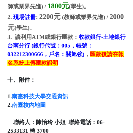
1800
元
師或業界先進
) /
(
學生
)
。
2200
元
2000
2.
現場註冊
:
(
教師或業界先進
)
/
元
(
學生
)
。
3.
請利用
ATM
或銀行匯款：
收款銀行
-
土地銀行
台南分行
(
銀行代號：
005
，帳號：
032212300666
，戶名：關旭強
)
，
匯款後請在報
名系統上傳匯款證明
十、附件
：
1.
南臺科技大學交通資訊
2.
南臺校內地圖
聯絡人：
陳怡玲
小姐
聯絡電話：
06-
2533131
轉
3700