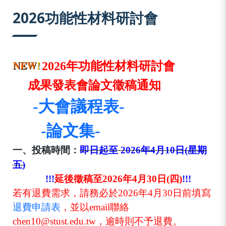
:::
2026功能性材料研討會
2026
年功能性材料研討會
成果發表會論文徵稿通知
-大會議程表-
-論文集-
一、
投稿時間：
即日起至
2026
年
4
月
10
日
(
星期
五
)
!!!
延後徵稿至2026年4月30日
(四)
!!!
若有退費需求，請務必於2026年4月30日前填寫
退費申請表
，並以email聯絡
chen10@stust.edu.tw，逾時則不予退費。