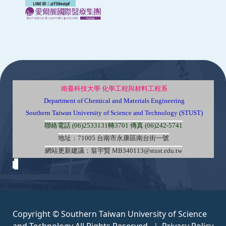
:::
南臺科技大學 化學工程與材料工程系
Department of Chemical and Materials Engineering
Southern Taiwan University of Science and Technology (STUST)
聯絡電話 (06)2533131轉3701 傳真 (06)242-5741
地址：71005 台南市永康區南台街一號
網站更新建議：翁宇賢 MB340113@stust.edu.tw
Copyright © Southern Taiwan University of Science
and Technology All Rights Reserved. ｜
Privacy Policy