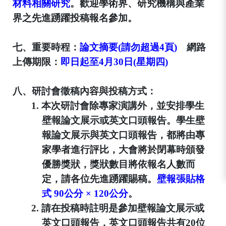
材料相關研究
。
歡迎學術界、研究機構與產業
界之先進踴躍投稿報名參加。
七、
重要時程：
論文摘要
(
請勿超過
4
頁
)
網路
上傳期限：
即日起至4
月30
日
(
星期四
)
八、
研討會徵稿內容與投稿方式：
1.
本次研討會除專家演講外，並安排學生
壁報論文展示或英文口頭報告。學生壁
報論文展示與英文口頭報告，都將由專
家學者進行評比，大會將於閉幕時頒發
優勝獎狀，獎狀數目將依報名人數而
定，請各位先進踴躍賜稿。
壁報張貼格
式
90
公分
×
120
公分
。
2.
請在投稿時註明是參加
壁報論文展示或
英文口頭報告
，英文口頭報告共有
20
位