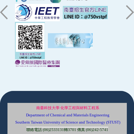
:::
南臺科技大學 化學工程與材料工程系
Department of Chemical and Materials Engineering
Southern Taiwan University of Science and Technology (STUST)
聯絡電話 (06)2533131轉3701 傳真 (06)242-5741