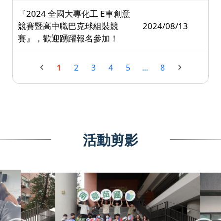
『2024 全國大專化工 E車創意
競賽暨高中職巴克球組裝競
2024/08/13
賽』，歡迎踴躍報名參加！
1
2
3
4
5
...
8
活動剪影