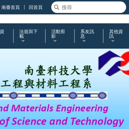
南臺首頁
回首頁
資
法規與下
活動剪
系友訊
其他資
載
影
息
訊