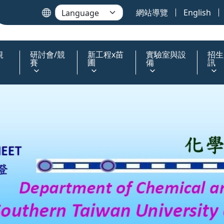
網站導覽
English
規
研討會/競
新工程x苗
實驗室與設
招生
賽
圃
備
訊