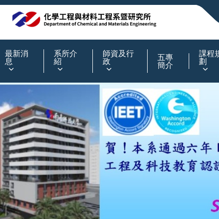
:::
最新消
系所介
師資及行
課程
五專
息
紹
政
劃
簡介