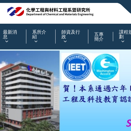
:::
最新消
系所介
師資及行
課程
五專
息
紹
政
劃
簡介