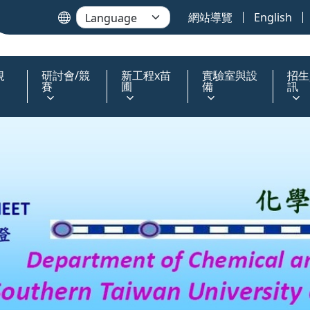
網站導覽
English
規
研討會/競
新工程x苗
實驗室與設
招生
賽
圃
備
訊