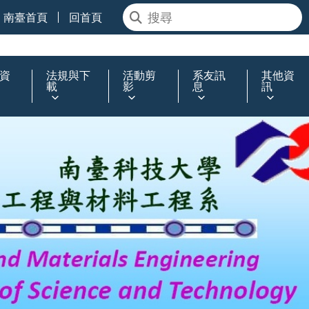
南臺首頁
回首頁
資
法規與下
活動剪
系友訊
其他資
載
影
息
訊