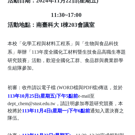
活動日期：2024年11月22日(星期五)
11:30~17:00
活動地點：
南臺科大
I棟203會議室
本校「化學工程與材料工程系」與「生物與食品科技
系」舉辦「113年度全國化工材料暨生技食品高職生專題
研究競
賽」活動，歡迎全國化工群、食品群與農業群學
生組隊參加。
初審：收件請以電子檔 (WORD檔與PDF檔)傳送，並於
113年10月25日(星期五)下午5點前
e-mail至
dept_chem@stust.edu.tw，請註明參加專題研究競賽，本
校將
於
113年11月4日(星期一)下午6點前
通知入選決賽之
隊
伍。