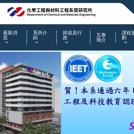
:::
最新消
系所介
師資及行
課程
五專
息
紹
政
劃
簡介