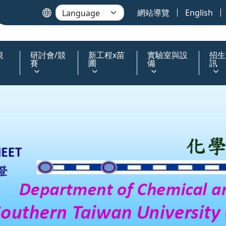
網站導覽
English
規
研討會/競
新工程x苗
實驗室與設
招生
賽
圃
備
訊