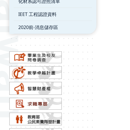
化材系認可證照清單
IEET 工程認證資料
2020前-消息儲存區