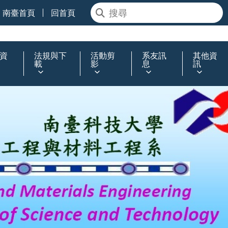
南臺首頁
回首頁
資
法規與下
活動剪
系友訊
其他資
載
影
息
訊