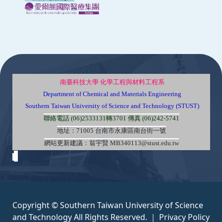
:::
南臺科技大學 化學工程與材料工程系
Department of Chemical and Materials Engineering
Southern Taiwan University of Science and Technology (STUST)
聯絡電話 (06)2533131轉3701 傳真 (06)242-5741
地址：71005 台南市永康區南台街一號
網站更新建議：翁宇賢 MB340113@stust.edu.tw
Copyright © Southern Taiwan University of Science
and Technology All Rights Reserved. ｜
Privacy Policy