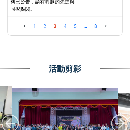
料已公告，請有興趣的先進與
同學點閱。
1
2
3
4
5
...
8
活動剪影