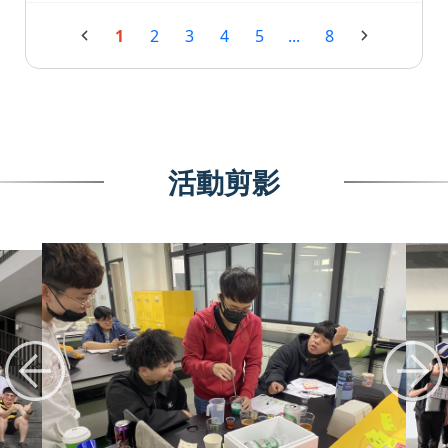
1
2
3
4
5
...
8
活動剪影