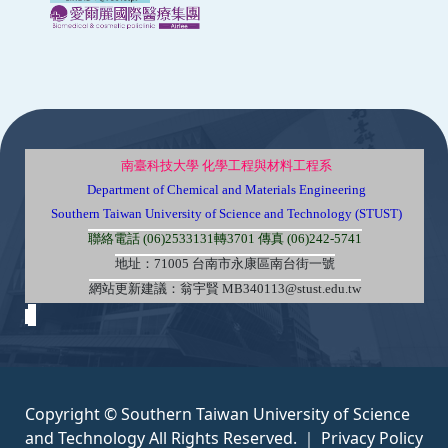
:::
南臺科技大學 化學工程與材料工程系
Department of Chemical and Materials Engineering
Southern Taiwan University of Science and Technology (STUST)
聯絡電話 (06)2533131轉3701 傳真 (06)242-5741
地址：71005 台南市永康區南台街一號
網站更新建議：翁宇賢 MB340113@stust.edu.tw
Copyright © Southern Taiwan University of Science
and Technology All Rights Reserved. ｜
Privacy Policy